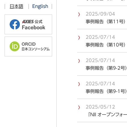
ITベンチマーキング部会
日本語
English
情報教育部会
2026年
2025/09/04
事例報告（第11号）が
オープンソース技術部会
2025年
学術・教育コンテンツ 共有流通部
2024年
2025/07/14
ソフトウェアライセンス部会
2023年
事例報告（第10号）が
2026年
認証基盤部会
2022年
2025年
2025/07/14
クラウド部会
2021年
2024年
事例報告（第9-2号）
ICT利活用調査部会
2023年
2025/07/14
教育技術開発部会
2022年
事例報告（第9-1号）
高品質・セキュリティICT部会
2021年
2025/05/12
研究データマネジメント部会
「NII オープンフ
ORCID部会