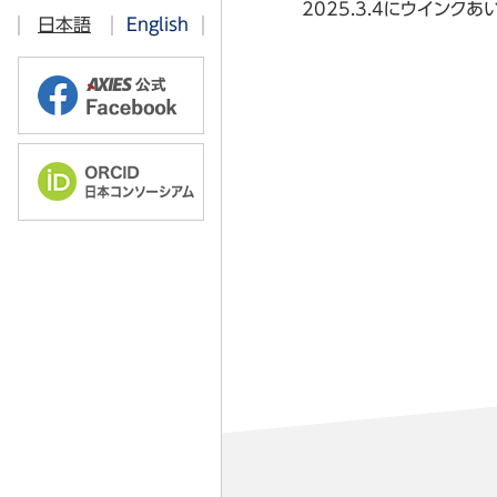
ITベンチマーキング部会
2025.3.4にウイン
日本語
English
情報教育部会
2026年
オープンソース技術部会
2025年
学術・教育コンテンツ 共有流通部
2024年
ソフトウェアライセンス部会
2023年
2026年
認証基盤部会
2022年
2025年
クラウド部会
2021年
2024年
ICT利活用調査部会
2023年
教育技術開発部会
2022年
高品質・セキュリティICT部会
2021年
研究データマネジメント部会
ORCID部会