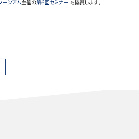
ソーシアム
主催の
第6回セミナー
を協賛します。