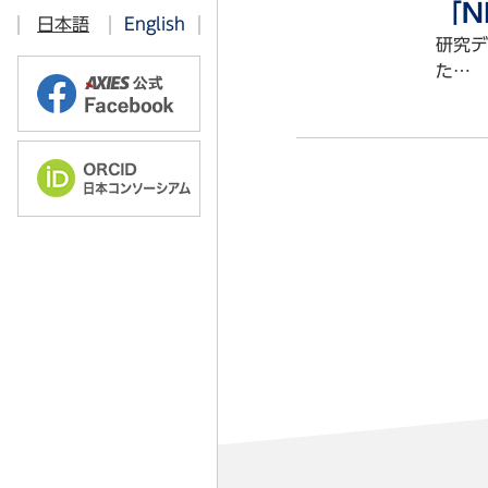
ITベンチマーキング部会
「N
日本語
English
研究デ
情報教育部会
2026年
た…
オープンソース技術部会
2025年
学術・教育コンテンツ 共有流通部
2024年
ソフトウェアライセンス部会
2023年
2026年
認証基盤部会
2022年
2025年
クラウド部会
2021年
2024年
ICT利活用調査部会
2023年
教育技術開発部会
2022年
高品質・セキュリティICT部会
2021年
研究データマネジメント部会
ORCID部会